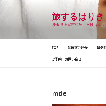
コ
ン
テ
旅するはりき
ン
埼玉県上尾市緑丘 女性スタッ
ツ
へ
ス
キ
TOP
治療室ご紹介
鍼灸
ッ
プ
ご予約・お問い合せ
mde