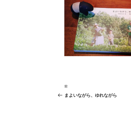
投
前
前
稿
の
まよいながら、ゆれながら
投
ナ
稿
ビ
ゲ