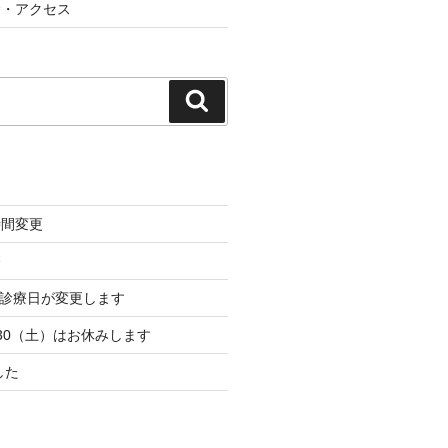
金・アクセス
検
索
時間変更
療
から診療日が変更します
・30（土）はお休みします
した