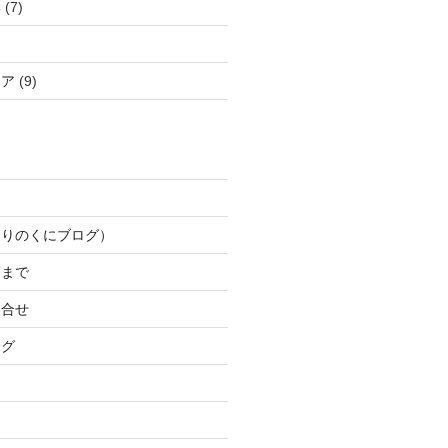
学
(7)
ケア
(9)
もりのくにブログ）
療まで
い合せ
ログ