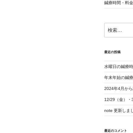
鍼療時間・料
検
索:
最近の投稿
水曜日の鍼療
年末年始の鍼
2024年4月
12/29（金）
note 更新しま
最近のコメント