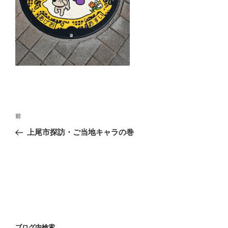
投
前
前
稿
の
上尾市探訪・ご当地キャラの巻
ナ
投
ビ
稿
ゲ
ー
シ
ョ
ン
ブログ内検索