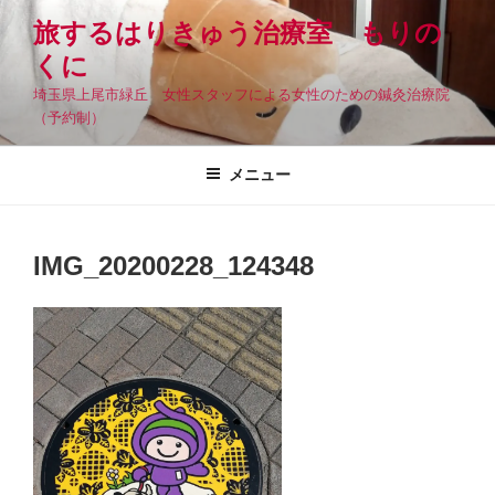
コ
旅するはりきゅう治療室 もりの
ン
くに
テ
ン
埼玉県上尾市緑丘 女性スタッフによる女性のための鍼灸治療院
ツ
（予約制）
へ
ス
メニュー
キ
ッ
プ
IMG_20200228_124348