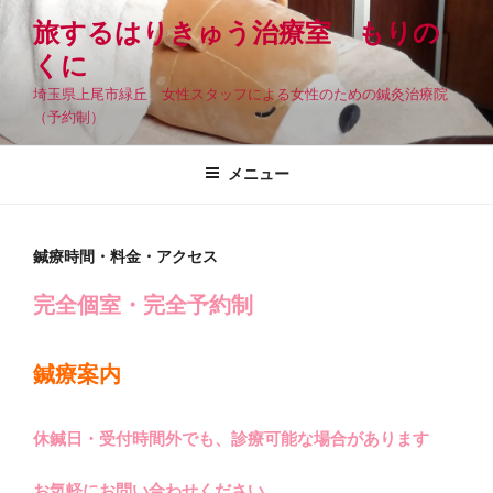
コ
旅するはりきゅう治療室 もりの
ン
くに
テ
ン
埼玉県上尾市緑丘 女性スタッフによる女性のための鍼灸治療院
ツ
（予約制）
へ
ス
メニュー
キ
ッ
プ
鍼療時間・料金・アクセス
完全個室・完全予約制
鍼療案内
休鍼日・受付時間外でも、診療可能な場合があります
お気軽にお問い合わせください