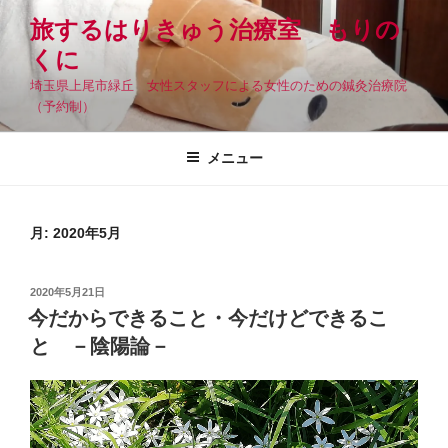
コ
旅するはりきゅう治療室 もりの
ン
くに
テ
ン
埼玉県上尾市緑丘 女性スタッフによる女性のための鍼灸治療院
ツ
（予約制）
へ
ス
メニュー
キ
ッ
プ
月:
2020年5月
投
2020年5月21日
稿
今だからできること・今だけどできるこ
日:
と －陰陽論－