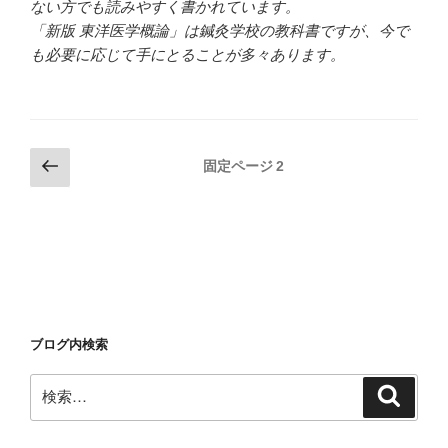
ない方でも読みやすく書かれています。
「新版 東洋医学概論」は鍼灸学校の教科書ですが、今で
も必要に応じて手にとることが多々あります。
投
前
固定ページ
2
の
稿
ペ
の
ー
ペ
ジ
ー
ジ
送
ブログ内検索
り
検
検
索
索: