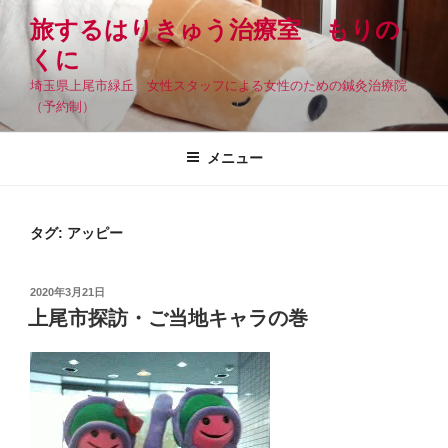
コ
旅するはりきゅう治療室 もりの
ン
くに
テ
ン
埼玉県上尾市緑丘 女性スタッフによる女性のための鍼灸治療院
ツ
（予約制）
へ
ス
メニュー
キ
ッ
プ
タグ:
アッピー
投
2020年3月21日
稿
上尾市探訪・ご当地キャラの巻
日: