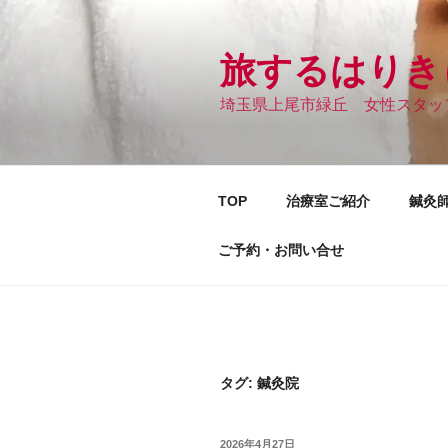
コ
ン
テ
旅するはりき
ン
埼玉県上尾市緑丘 女性スタッ
ツ
へ
ス
キ
TOP
治療室ご紹介
鍼灸
ッ
プ
ご予約・お問い合せ
タグ:
鍼灸院
投
2026年4月27日