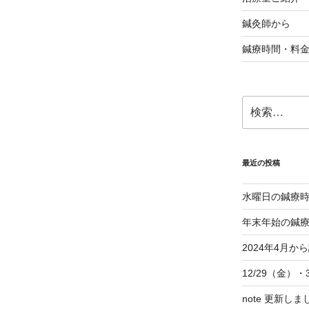
鍼灸師から
鍼療時間・料
検
索:
最近の投稿
水曜日の鍼療
年末年始の鍼
2024年4月
12/29（金）
note 更新しま