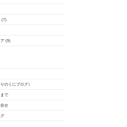
学
(7)
ケア
(9)
もりのくにブログ）
療まで
い合せ
ログ