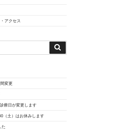
金・アクセス
検
索
時間変更
療
から診療日が変更します
・30（土）はお休みします
した